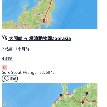
大間崎 → 橫濱動物園Zoorasia
2 站点 · 1个月前
4 浏览
Sure Scout
@ranger-e2c6ff4c
收藏