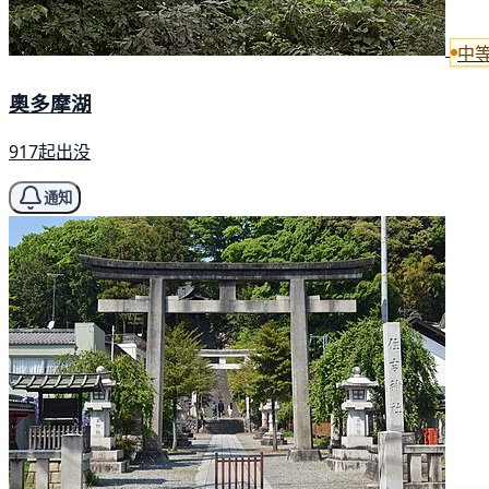
中
奧多摩湖
917起出没
通知