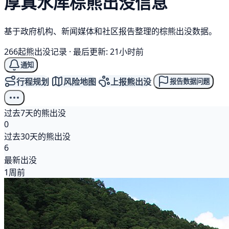
厚真水库
棕熊
出没信息
基于政府机构、新闻媒体和社区报告整理的棕熊出没数据。
266起熊出没记录
·
最后更新: 21小时前
通知
行程规划
风险地图
上报熊出没
报告数据问题
过去7天的熊出没
0
过去30天的熊出没
6
最新出没
1周前