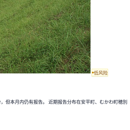
低风险
趋势，但本月内仍有报告。 近期报告分布在安平町、むかわ町穂別