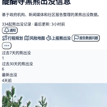
醍醐寺
黑熊
出没信息
基于政府机构、新闻媒体和社区报告整理的黑熊出没数据。
334起熊出没记录
·
最后更新: 3小时前
通知
行程规划
风险地图
上报熊出没
报告数据问题
过去7天的熊出没
1
过去30天的熊出没
6
最新出没
4天前