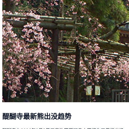
醍醐寺最新熊出没趋势