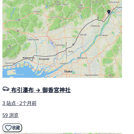
布引瀑布 → 御香宮神社
3 站点 · 2个月前
59 浏览
收藏