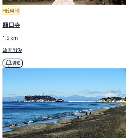
低风险
龍口寺
1.5 km
暂无出没
通知