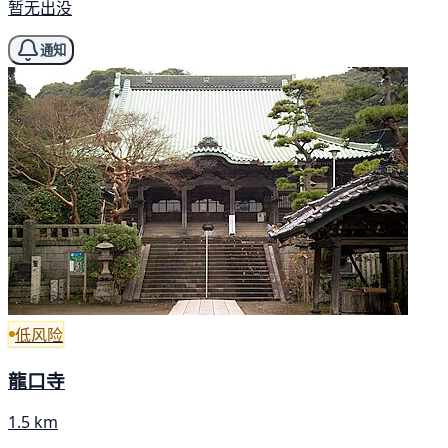
暂无出没
通知
低风险
龍口寺
1.5 km