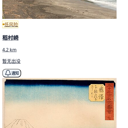
低风险
稻村崎
4.2 km
暂无出没
通知