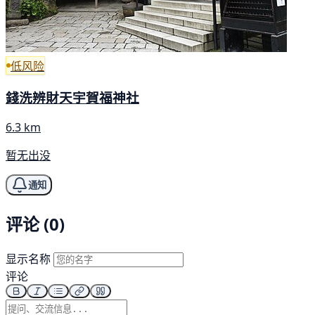
低风险
錢洗辨財天宇賀福神社
6.3 km
暂无出没
通知
评论 (0)
显示名称
评论