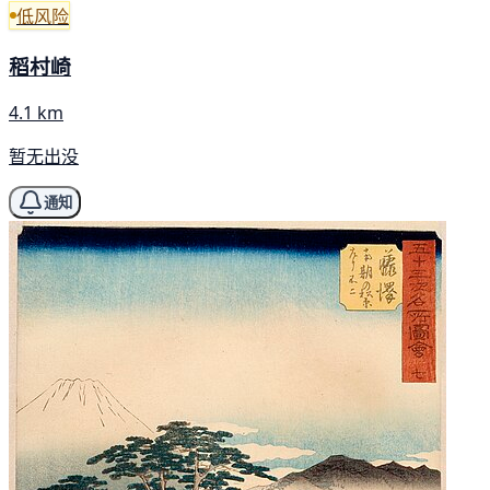
低风险
稻村崎
4.1 km
暂无出没
通知