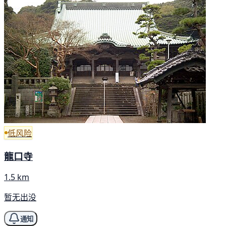
低风险
龍口寺
1.5 km
暂无出没
通知