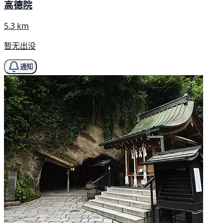
高德院
5.3 km
暂无出没
通知