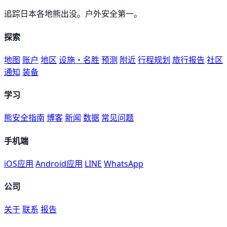
追踪日本各地熊出没。户外安全第一。
探索
地图
账户
地区
设施・名胜
预测
附近
行程规划
旅行报告
社区
通知
装备
学习
熊安全指南
博客
新闻
数据
常见问题
手机端
iOS应用
Android应用
LINE
WhatsApp
公司
关于
联系
报告