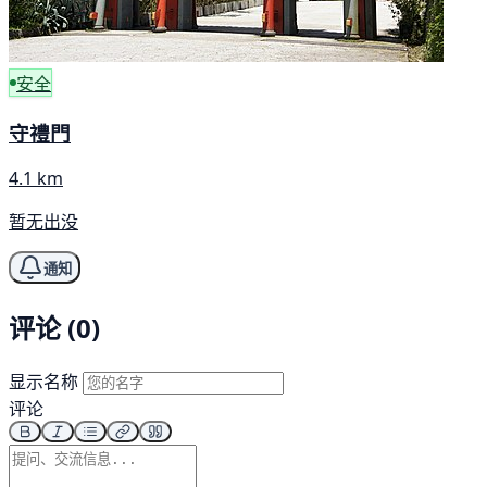
安全
守禮門
4.1 km
暂无出没
通知
评论 (0)
显示名称
评论