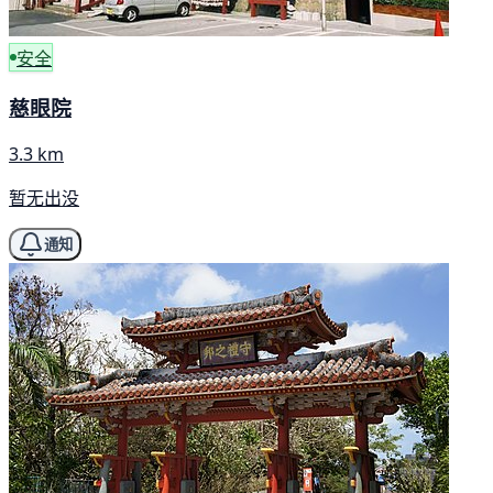
安全
慈眼院
3.3 km
暂无出没
通知