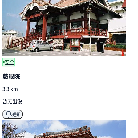
安全
慈眼院
3.3 km
暂无出没
通知