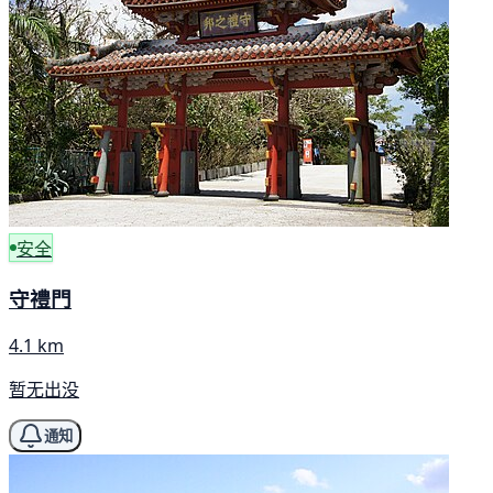
安全
守禮門
4.1 km
暂无出没
通知