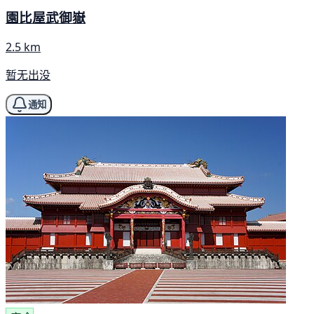
園比屋武御嶽
2.5 km
暂无出没
通知