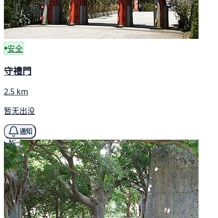
安全
守禮門
2.5 km
暂无出没
通知