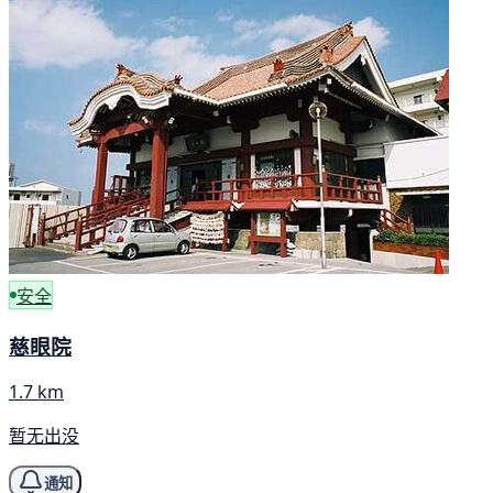
安全
慈眼院
1.7 km
暂无出没
通知