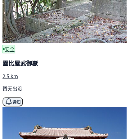
安全
園比屋武御嶽
2.5 km
暂无出没
通知