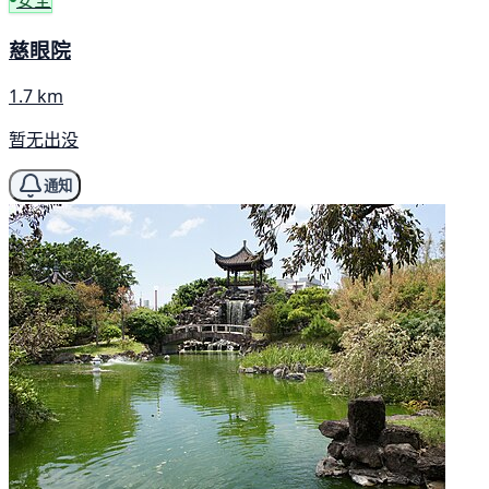
安全
慈眼院
1.7 km
暂无出没
通知