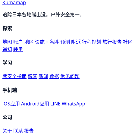
Kumamap
追踪日本各地熊出没。户外安全第一。
探索
地图
账户
地区
设施・名胜
预测
附近
行程规划
旅行报告
社区
通知
装备
学习
熊安全指南
博客
新闻
数据
常见问题
手机端
iOS应用
Android应用
LINE
WhatsApp
公司
关于
联系
报告