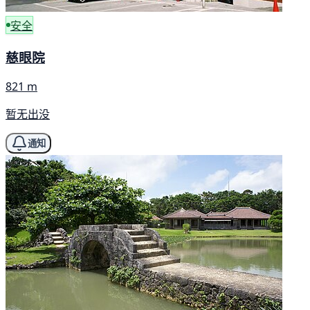
安全
慈眼院
821 m
暂无出没
通知