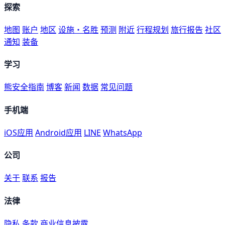
探索
地图
账户
地区
设施・名胜
预测
附近
行程规划
旅行报告
社区
通知
装备
学习
熊安全指南
博客
新闻
数据
常见问题
手机端
iOS应用
Android应用
LINE
WhatsApp
公司
关于
联系
报告
法律
隐私
条款
商业信息披露