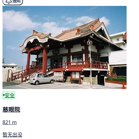
通知
安全
慈眼院
821 m
暂无出没