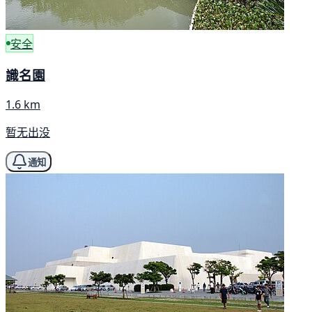
安全
識名園
1.6 km
暂无出没
通知