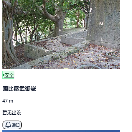
安全
園比屋武御嶽
47 m
暂无出没
通知