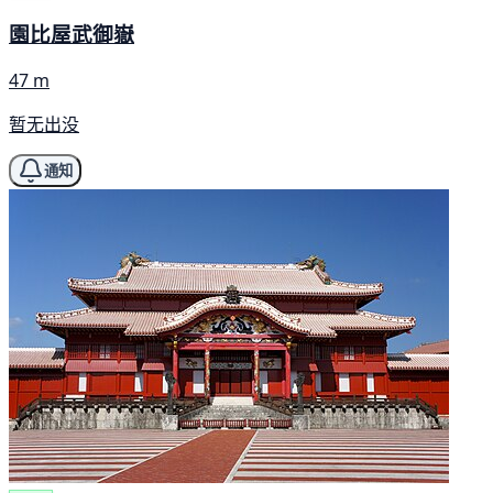
園比屋武御嶽
47 m
暂无出没
通知