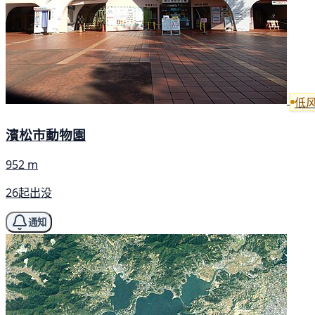
低
濱松市動物園
952 m
26起出没
通知