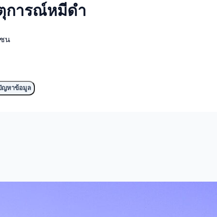
ุการณ์
หมีดำ
มชน
ัญหาข้อมูล