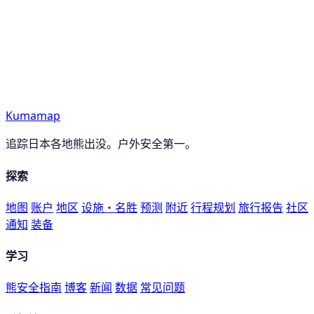
Kumamap
追踪日本各地熊出没。户外安全第一。
探索
地图
账户
地区
设施・名胜
预测
附近
行程规划
旅行报告
社区
通知
装备
学习
熊安全指南
博客
新闻
数据
常见问题