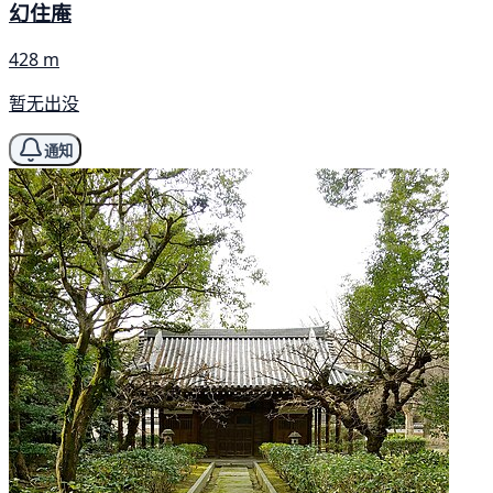
幻住庵
428 m
暂无出没
通知