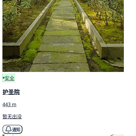
安全
护圣院
443 m
暂无出没
通知