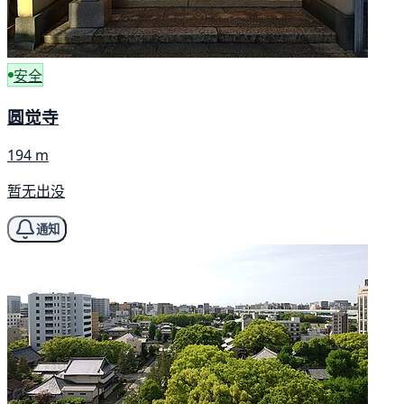
安全
圆觉寺
194 m
暂无出没
通知