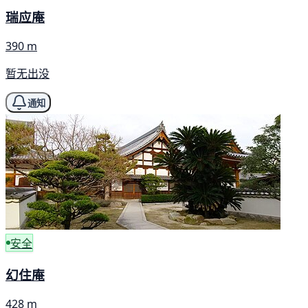
瑞应庵
390 m
暂无出没
通知
安全
幻住庵
428 m