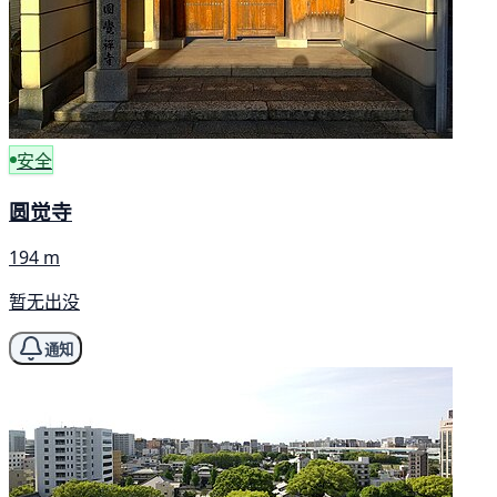
安全
圆觉寺
194 m
暂无出没
通知