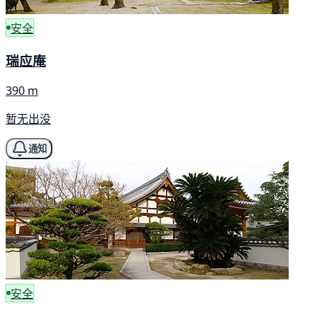
安全
瑞应庵
390 m
暂无出没
通知
安全