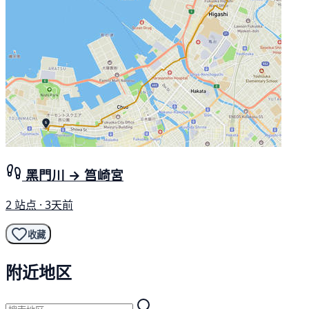
黑門川 → 筥崎宮
2 站点 · 3天前
收藏
附近地区