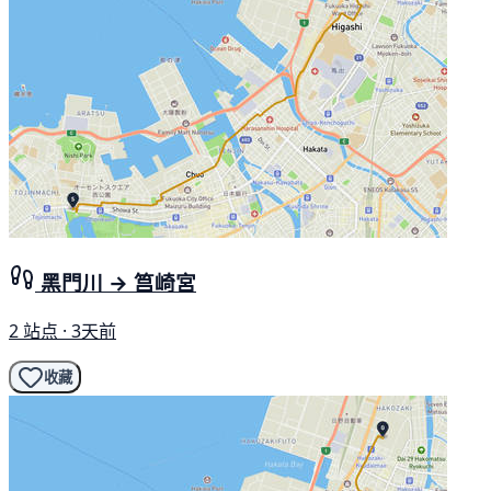
黑門川 → 筥崎宮
2 站点 · 3天前
收藏