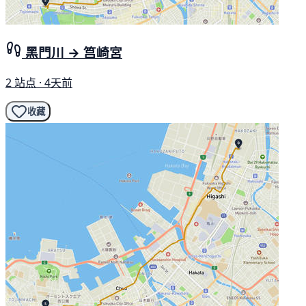
黑門川 → 筥崎宮
2 站点 · 4天前
收藏