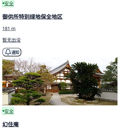
安全
御供所特别绿地保全地区
181 m
暂无出没
通知
安全
幻住庵