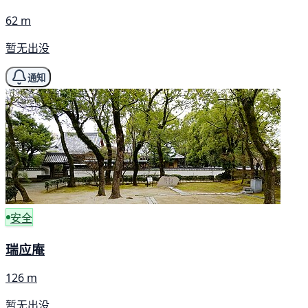
62 m
暂无出没
通知
安全
瑞应庵
126 m
暂无出没