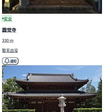
安全
圆觉寺
330 m
暂无出没
通知