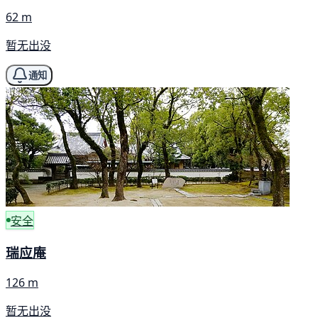
62 m
暂无出没
通知
安全
瑞应庵
126 m
暂无出没