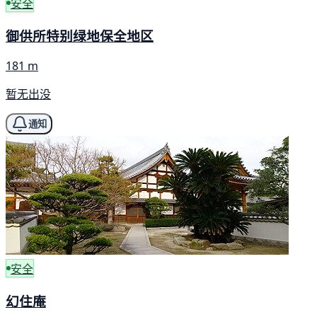
安全
御供所特别绿地保全地区
181 m
暂无出没
通知
安全
幻住庵