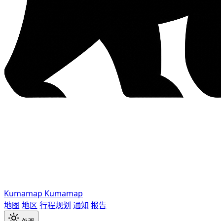
Kumamap
Kumamap
地图
地区
行程规划
通知
报告