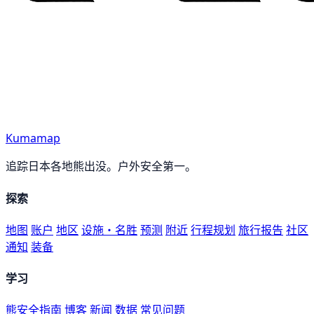
Kumamap
追踪日本各地熊出没。户外安全第一。
探索
地图
账户
地区
设施・名胜
预测
附近
行程规划
旅行报告
社区
通知
装备
学习
熊安全指南
博客
新闻
数据
常见问题