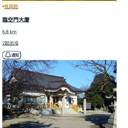
低风险
臨空門大廈
6.8 km
2起出没
通知