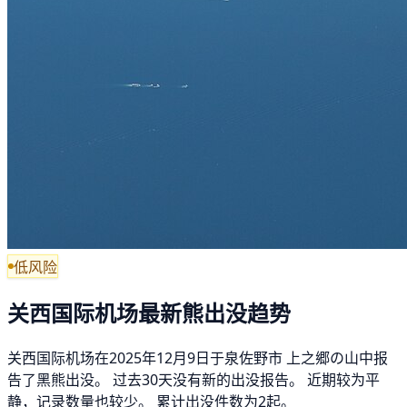
低风险
关西国际机场最新熊出没趋势
关西国际机场在2025年12月9日于泉佐野市 上之郷の山中报
告了黑熊出没。 过去30天没有新的出没报告。 近期较为平
静，记录数量也较少。 累计出没件数为2起。