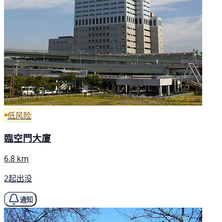
低风险
臨空門大廈
6.8 km
2起出没
通知