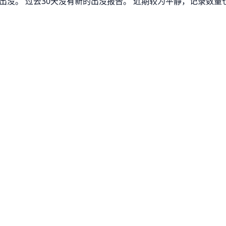
熊出没。 过去30天没有新的出没报告。 近期较为平静，记录数量