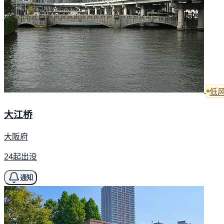
低
大江桥
大阪府
24起出没
通知