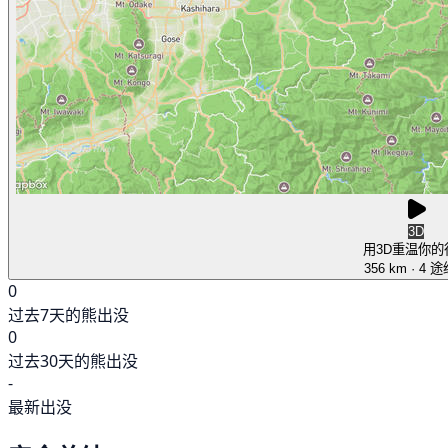
3D
用3D重温你的
356 km
· 4 
0
过去7天的熊出没
0
过去30天的熊出没
-
最新出没