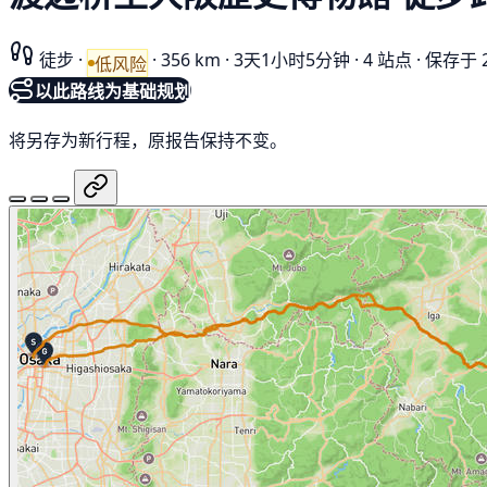
徒步
·
·
356 km
·
3天1小时5分钟
·
4 站点
·
保存于 
低风险
以此路线为基础规划
将另存为新行程，原报告保持不变。