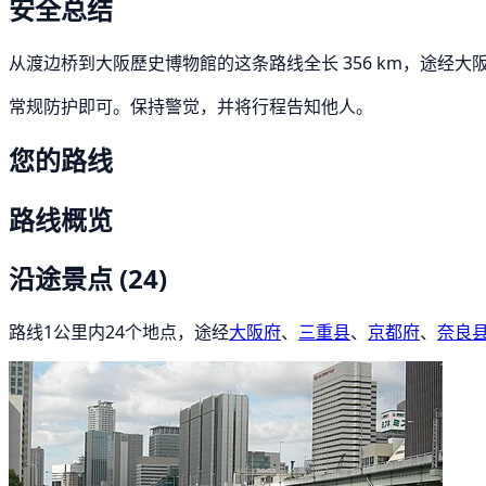
安全总结
从渡边桥到大阪歷史博物館的这条路线全长 356 km，途经大阪
常规防护即可。保持警觉，并将行程告知他人。
您的路线
路线概览
沿途景点
(24)
路线1公里内24个地点，途经
大阪府
、
三重县
、
京都府
、
奈良