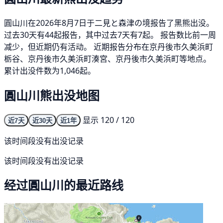
圓山川在2026年8月7日于二見と森津の境报告了黑熊出没。
过去30天有44起报告，其中过去7天有7起。 报告数比前一周
减少，但近期仍有活动。 近期报告分布在京丹後市久美浜町
栃谷、京丹後市久美浜町湊宮、京丹後市久美浜町等地点。
累计出没件数为1,046起。
圓山川熊出没地图
显示 120 / 120
近7天
近30天
近1年
该时间段没有出没记录
该时间段没有出没记录
经过圓山川的最近路线