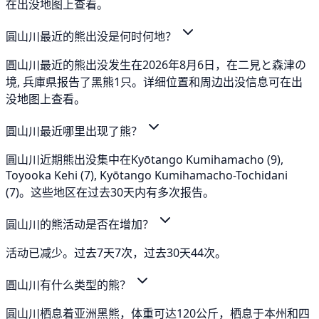
在出没地图上查看。
圓山川最近的熊出没是何时何地？
圓山川最近的熊出没发生在2026年8月6日，在二見と森津の
境, 兵庫県报告了黑熊1只。详细位置和周边出没信息可在出
没地图上查看。
圓山川最近哪里出现了熊？
圓山川近期熊出没集中在Kyōtango Kumihamacho (9),
Toyooka Kehi (7), Kyōtango Kumihamacho-Tochidani
(7)。这些地区在过去30天内有多次报告。
圓山川的熊活动是否在增加？
活动已减少。过去7天7次，过去30天44次。
圓山川有什么类型的熊？
圓山川栖息着亚洲黑熊，体重可达120公斤，栖息于本州和四