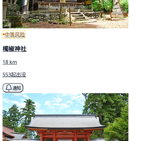
中等风险
㯮椒神社
18 km
553起出没
通知