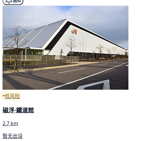
通知
低风险
磁浮·鐵道館
2.7 km
暂无出没