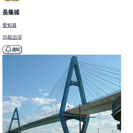
長篠城
爱知县
35起出没
通知