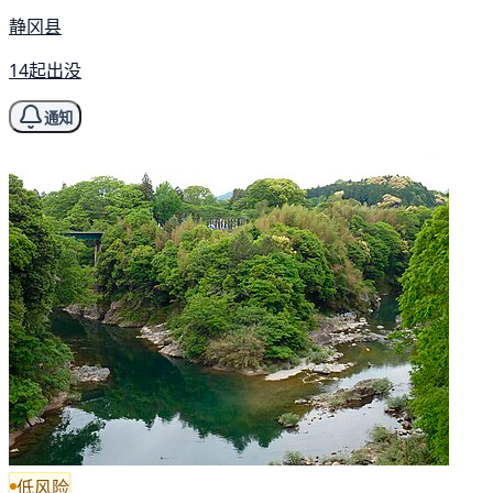
静冈县
14起出没
通知
低风险