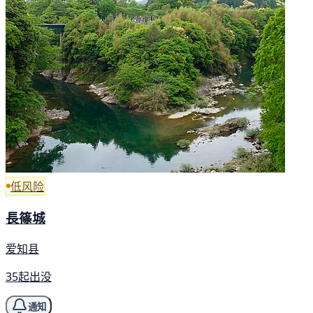
低风险
長篠城
爱知县
35起出没
通知