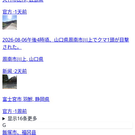
官方 ·
1天前
2026-08-06午後4時頃、山口県周南市川上でクマ1頭が目撃
された。
周南市川上, 山口県
新闻 ·
2天前
富士宮市 羽鮒, 静岡県
官方 ·
1周前
显示16条更多
G
飯塚市、福冈县