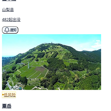
山梨县
482起出没
通知
低风险
粟岳