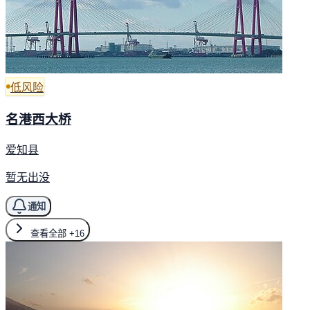
低风险
名港西大桥
爱知县
暂无出没
通知
查看全部
+16