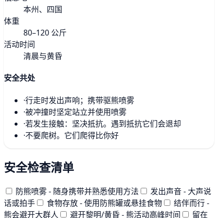
本州、四国
体重
80–120 公斤
活动时间
清晨与黄昏
安全共处
·
行走时发出声响；携带驱熊喷雾
·
被冲撞时坚定站立并使用喷雾
·
若发生接触：坚决抵抗。遇到抵抗它们会退却
·
不要爬树。它们爬得比你好
安全检查清单
防熊喷雾 - 随身携带并熟悉使用方法
发出声音 - 大声说
话或拍手
食物存放 - 使用防熊罐或悬挂食物
结伴而行 -
熊会避开大群人
避开黎明/黄昏 - 熊活动高峰时间
留在