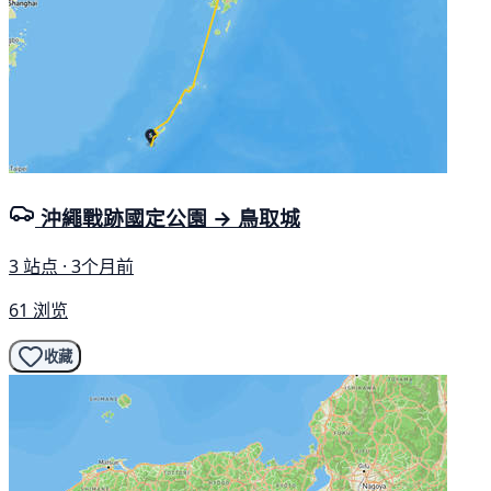
沖繩戰跡國定公園 → 鳥取城
3 站点 · 3个月前
61 浏览
收藏