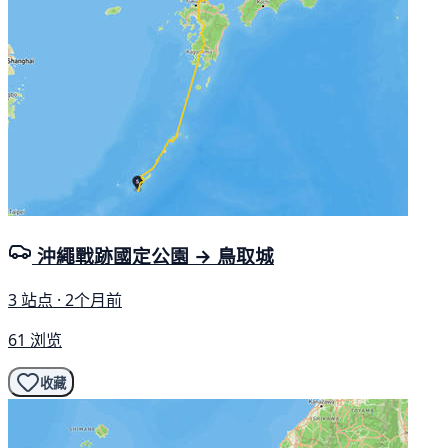
沖繩戰跡國定公園 → 鳥取城
3 站点 · 2个月前
61 浏览
收藏