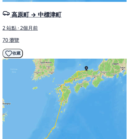
高原町 → 中標津町
2 站點 · 2個月前
70 瀏覽
收藏