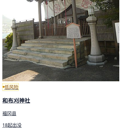
低风险
和布刈神社
福冈县
18起出没