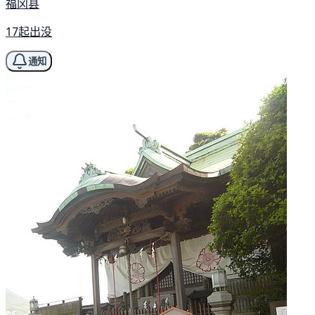
福冈县
17起出没
通知