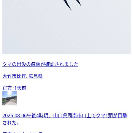
クマの出没の痕跡が確認されました
大竹市比作, 広島県
官方 ·
1天前
2026-08-06午後4時頃、山口県周南市川上でクマ1頭が目撃
された。