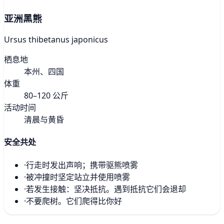
亚洲黑熊
Ursus thibetanus japonicus
栖息地
本州、四国
体重
80–120 公斤
活动时间
清晨与黄昏
安全共处
·
行走时发出声响；携带驱熊喷雾
·
被冲撞时坚定站立并使用喷雾
·
若发生接触：坚决抵抗。遇到抵抗它们会退却
·
不要爬树。它们爬得比你好