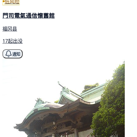
低风险
門司電氣通信懷舊館
福冈县
17起出没
通知