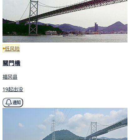
低风险
關門橋
福冈县
19起出没
通知