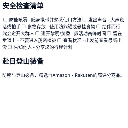
安全检查清单
防熊喷雾 - 随身携带并熟悉使用方法
发出声音 - 大声说
话或拍手
食物存放 - 使用防熊罐或悬挂食物
结伴而行 -
熊会避开大群人
避开黎明/黄昏 - 熊活动高峰时间
留在
步道上 - 不要进入茂密植被
查看状况 - 出发前查看最新出
没
告知他人 - 分享您的行程计划
赴日登山装备
防熊与登山必备，精选自Amazon・Rakuten的高评分商品。