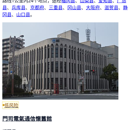
路线1公里内24个地点，途经
福冈县
、
山梨县
、
爱知县
、
广岛
县
、
兵库县
、
京都府
、
三重县
、
冈山县
、
大阪府
、
滋贺县
、
静
冈县
、
山口县
。
低风险
門司電氣通信懷舊館