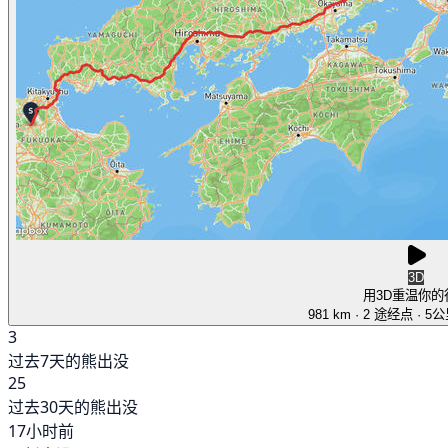
3D
用3D重温你的
981 km
· 2 途经点
· 5
3
过去7天的熊出没
25
过去30天的熊出没
17小时前