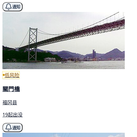
通知
低风险
關門橋
福冈县
19起出没
通知