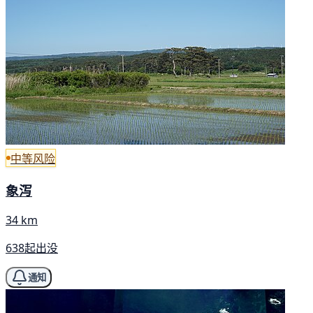
中等风险
象泻
34 km
638起出没
通知