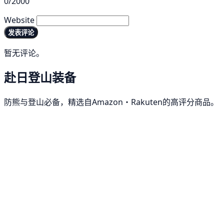
0/2000
Website
发表评论
暂无评论。
赴日登山装备
防熊与登山必备，精选自Amazon・Rakuten的高评分商品。