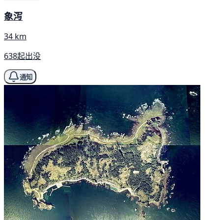
象泻
34 km
638起出没
通知