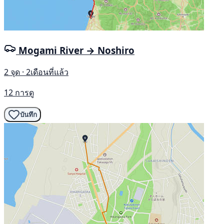
Mogami River → Noshiro
2 จุด · 2เดือนที่แล้ว
12 การดู
บันทึก