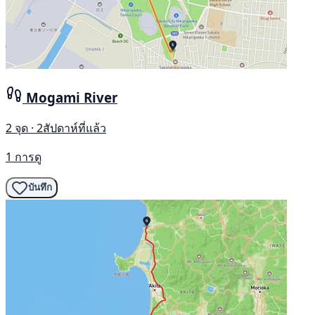
Mogami River
2 จุด · 2สัปดาห์ที่แล้ว
1 การดู
บันทึก