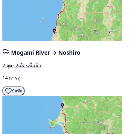
Mogami River → Noshiro
2 จุด · 2เดือนที่แล้ว
14 การดู
บันทึก