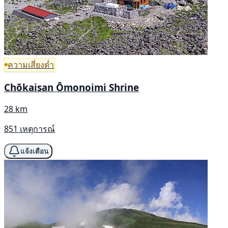
ความเสี่ยงต่ำ
Chōkaisan Ōmonoimi Shrine
28 km
851 เหตุการณ์
แจ้งเตือน