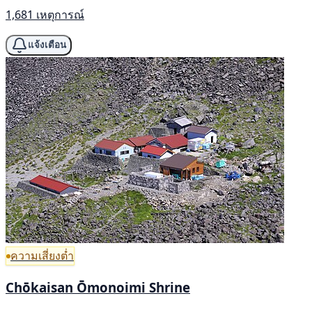
1,681 เหตุการณ์
แจ้งเตือน
ความเสี่ยงต่ำ
Chōkaisan Ōmonoimi Shrine