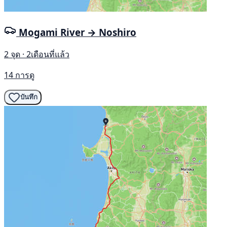
Mogami River → Noshiro
2 จุด · 2เดือนที่แล้ว
14 การดู
บันทึก