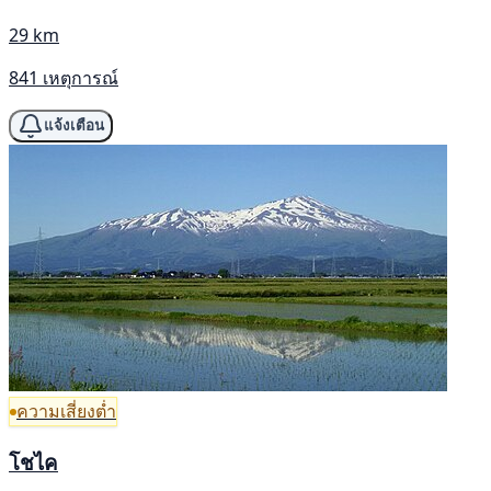
29 km
841 เหตุการณ์
แจ้งเตือน
ความเสี่ยงต่ำ
โชไค