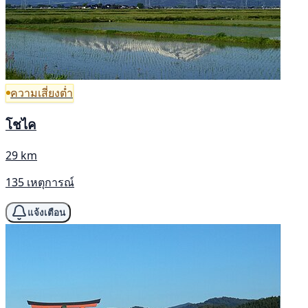
ความเสี่ยงต่ำ
โชไค
29 km
135 เหตุการณ์
แจ้งเตือน