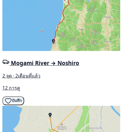
Mogami River → Noshiro
2 จุด · 2เดือนที่แล้ว
12 การดู
บันทึก