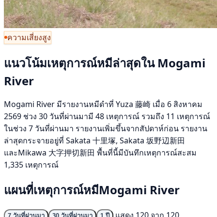
ความเสี่ยงสูง
แนวโน้มเหตุการณ์หมีล่าสุดใน Mogami
River
Mogami River มีรายงานหมีดำที่ Yuza 藤崎 เมื่อ 6 สิงหาคม
2569 ช่วง 30 วันที่ผ่านมามี 48 เหตุการณ์ รวมถึง 11 เหตุการณ์
ในช่วง 7 วันที่ผ่านมา รายงานเพิ่มขึ้นจากสัปดาห์ก่อน รายงาน
ล่าสุดกระจายอยู่ที่ Sakata 十里塚, Sakata 坂野辺新田
และMikawa 大字押切新田 พื้นที่นี้มีบันทึกเหตุการณ์สะสม
1,335 เหตุการณ์
แผนที่เหตุการณ์หมีMogami River
แสดง 120 จาก 120
7 วันที่ผ่านมา
30 วันที่ผ่านมา
1 ปี