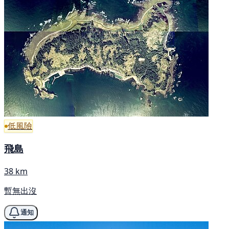
低風險
飛島
38 km
暫無出沒
通知