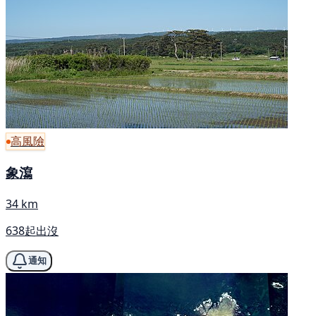
高風險
象瀉
34 km
638起出沒
通知