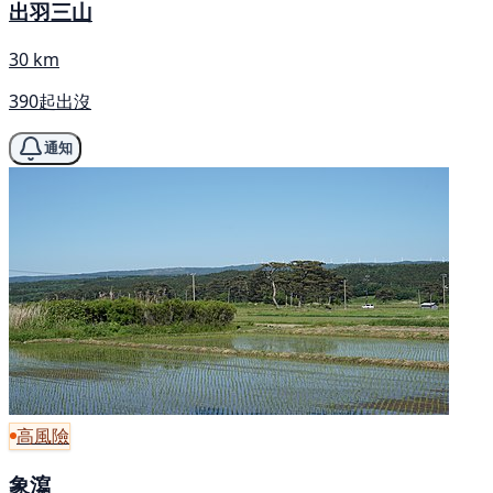
出羽三山
30 km
390起出沒
通知
高風險
象瀉