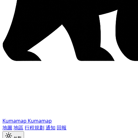
Kumamap
Kumamap
地圖
地區
行程規劃
通知
回報