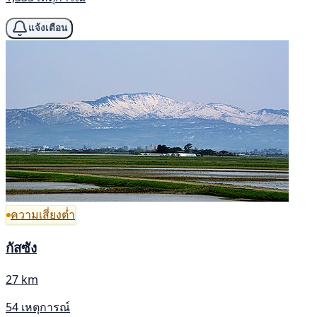
แจ้งเตือน
ความเสี่ยงต่ำ
กัสซัง
27 km
54 เหตุการณ์