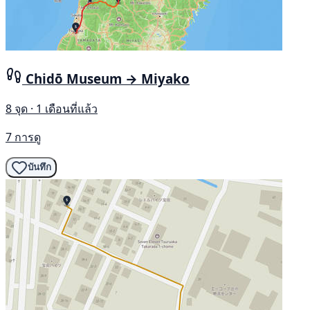
Chidō Museum → Miyako
8 จุด · 1 เดือนที่แล้ว
7 การดู
บันทึก