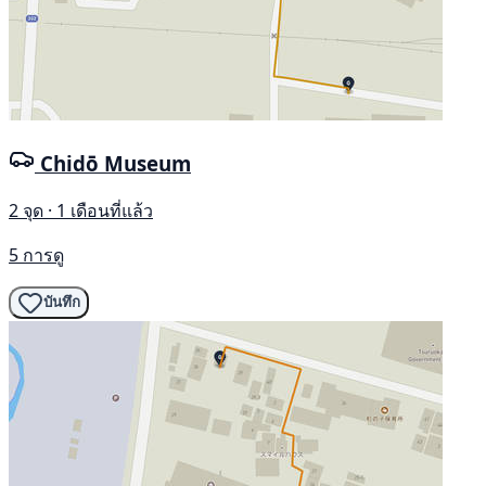
Chidō Museum
2 จุด · 1 เดือนที่แล้ว
5 การดู
บันทึก