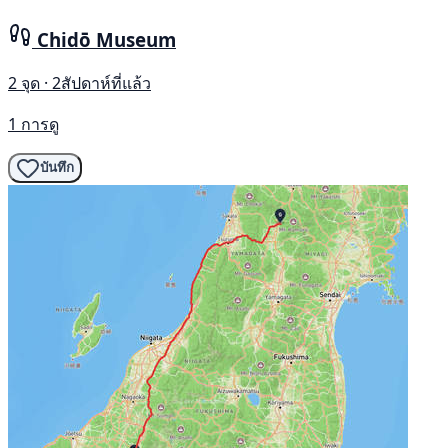
Chidō Museum
2 จุด · 2สัปดาห์ที่แล้ว
1 การดู
บันทึก