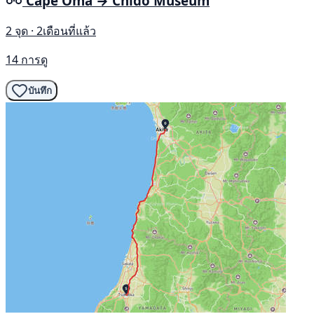
Cape Ōma → Chidō Museum
2 จุด · 2เดือนที่แล้ว
14 การดู
บันทึก