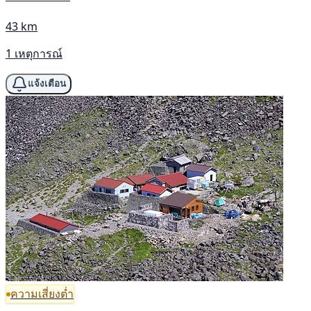
43 km
1 เหตุการณ์
แจ้งเตือน
ความเสี่ยงต่ำ