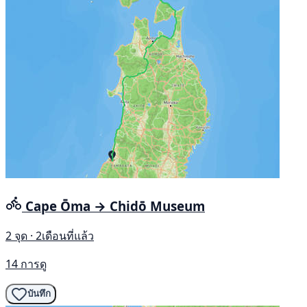
Cape Ōma → Chidō Museum
2 จุด · 2เดือนที่แล้ว
14 การดู
บันทึก