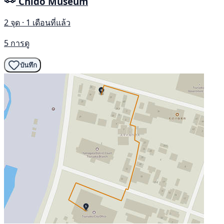
Chidō Museum
2 จุด · 1 เดือนที่แล้ว
5 การดู
บันทึก