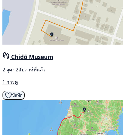
Chidō Museum
2 จุด · 2สัปดาห์ที่แล้ว
1 การดู
บันทึก