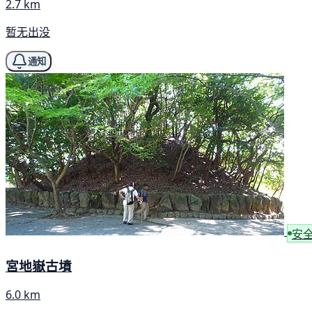
2.7 km
暂无出没
通知
安
宮地嶽古墳
6.0 km