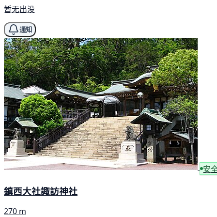
暂无出没
通知
安
鎮西大社諏訪神社
270 m