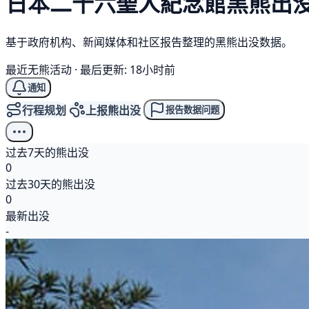
日本二十六聖人紀念館
黑熊
出
基于政府机构、新闻媒体和社区报告整理的黑熊出没数据。
最近无熊活动
·
最后更新: 18小时前
通知
行程规划
上报熊出没
报告数据问题
过去7天的熊出没
0
过去30天的熊出没
0
最新出没
-