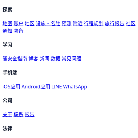
探索
地图
账户
地区
设施・名胜
预测
附近
行程规划
旅行报告
社区
通知
装备
学习
熊安全指南
博客
新闻
数据
常见问题
手机端
iOS应用
Android应用
LINE
WhatsApp
公司
关于
联系
报告
法律