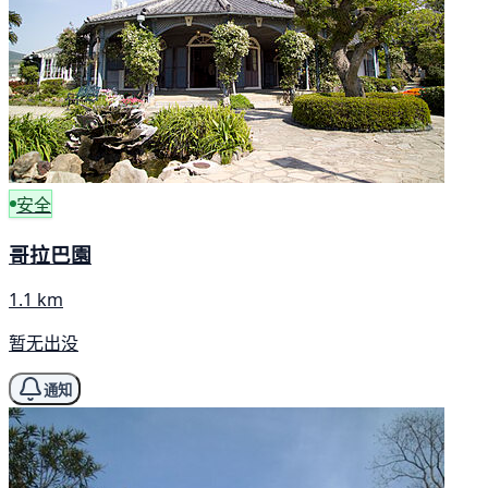
安全
哥拉巴園
1.1 km
暂无出没
通知