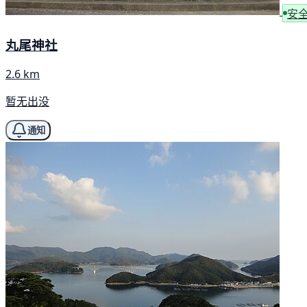
安
丸尾神社
2.6 km
暂无出没
通知