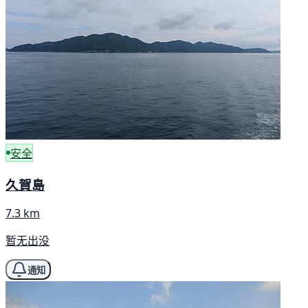
安全
久賀島
7.3 km
暂无出没
通知