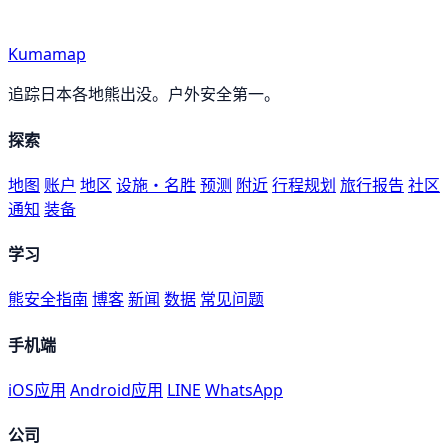
Kumamap
追踪日本各地熊出没。户外安全第一。
探索
地图
账户
地区
设施・名胜
预测
附近
行程规划
旅行报告
社区
通知
装备
学习
熊安全指南
博客
新闻
数据
常见问题
手机端
iOS应用
Android应用
LINE
WhatsApp
公司