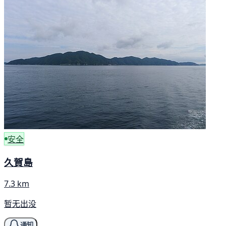
安全
久賀島
7.3 km
暂无出没
通知