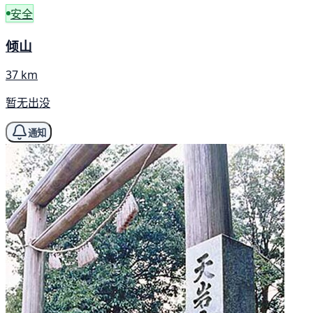
安全
倾山
37 km
暂无出没
通知