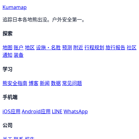
Kumamap
追踪日本各地熊出没。户外安全第一。
探索
地图
账户
地区
设施・名胜
预测
附近
行程规划
旅行报告
社区
通知
装备
学习
熊安全指南
博客
新闻
数据
常见问题
手机端
iOS应用
Android应用
LINE
WhatsApp
公司