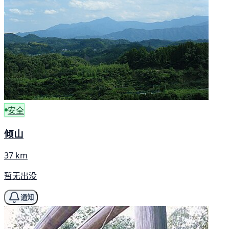
安全
倾山
37 km
暂无出没
通知