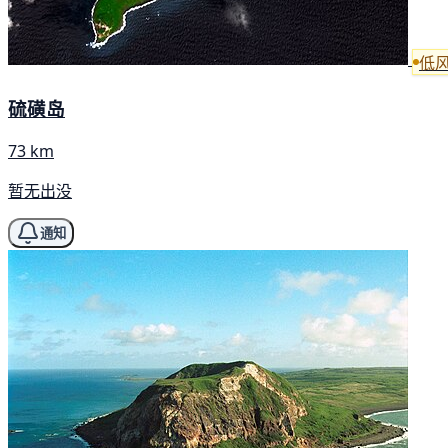
低
硫磺岛
73 km
暂无出没
通知