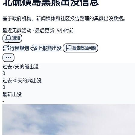
北硫磺島
黑熊
出没信息
基于政府机构、新闻媒体和社区报告整理的黑熊出没数据。
最近无熊活动
·
最后更新: 5小时前
通知
行程规划
上报熊出没
报告数据问题
过去7天的熊出没
0
过去30天的熊出没
0
最新出没
-