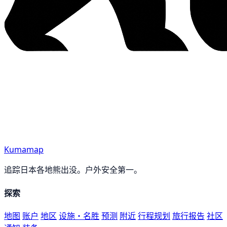
Kumamap
追踪日本各地熊出没。户外安全第一。
探索
地图
账户
地区
设施・名胜
预测
附近
行程规划
旅行报告
社区