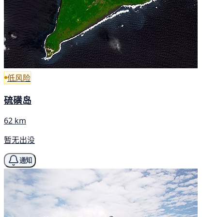
低风险
硫磺岛
62 km
暂无出没
通知