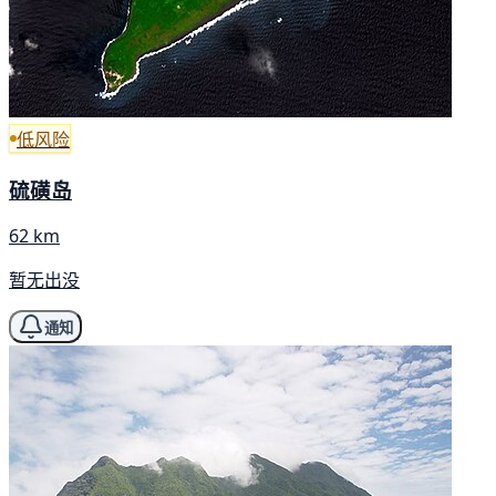
低风险
硫磺岛
62 km
暂无出没
通知