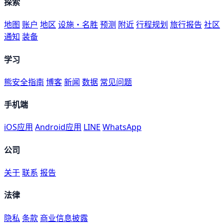
探索
地图
账户
地区
设施・名胜
预测
附近
行程规划
旅行报告
社区
通知
装备
学习
熊安全指南
博客
新闻
数据
常见问题
手机端
iOS应用
Android应用
LINE
WhatsApp
公司
关于
联系
报告
法律
隐私
条款
商业信息披露