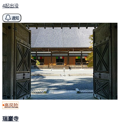
4起出没
通知
高风险
瑞巖寺