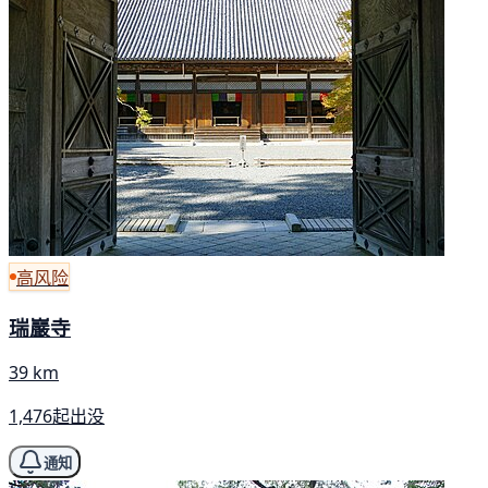
高风险
瑞巖寺
39 km
1,476起出没
通知