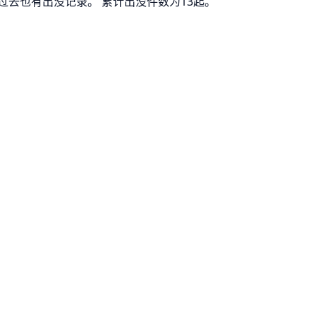
区过去也有出没记录。 累计出没件数为13起。