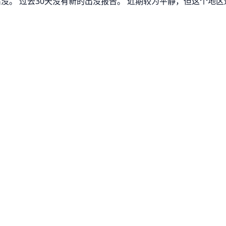
出没。 过去30天没有新的出没报告。 近期较为平静，但这个地