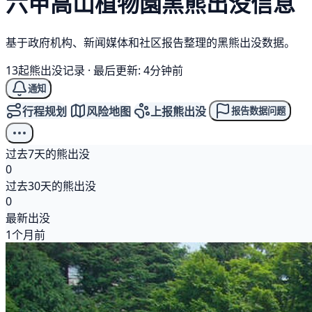
六甲高山植物園
黑熊
出没信息
基于政府机构、新闻媒体和社区报告整理的黑熊出没数据。
13起熊出没记录
·
最后更新: 4分钟前
通知
行程规划
风险地图
上报熊出没
报告数据问题
过去7天的熊出没
0
过去30天的熊出没
0
最新出没
1个月前