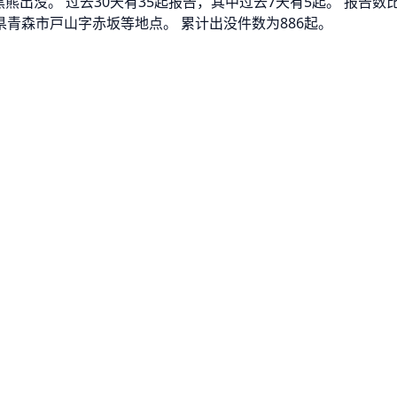
了黑熊出没。 过去30天有35起报告，其中过去7天有5起。 报告数
 青森県青森市戸山字赤坂等地点。 累计出没件数为886起。