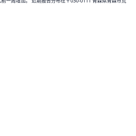
比前一周增加。 近期报告分布在〒030-0111 青森県青森市荒