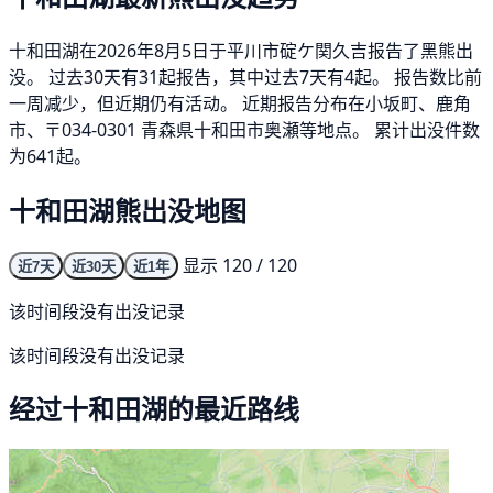
十和田湖在2026年8月5日于平川市碇ケ関久吉报告了黑熊出
没。 过去30天有31起报告，其中过去7天有4起。 报告数比前
一周减少，但近期仍有活动。 近期报告分布在小坂町、鹿角
市、〒034-0301 青森県十和田市奥瀬等地点。 累计出没件数
为641起。
十和田湖熊出没地图
显示 120 / 120
近7天
近30天
近1年
该时间段没有出没记录
该时间段没有出没记录
经过十和田湖的最近路线