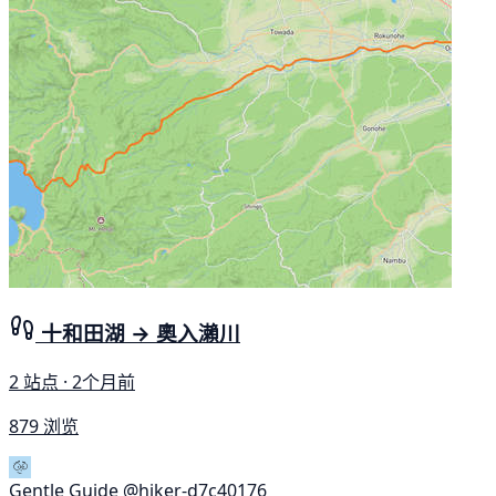
十和田湖 → 奧入瀨川
2 站点 · 2个月前
879 浏览
Gentle Guide
@hiker-d7c40176