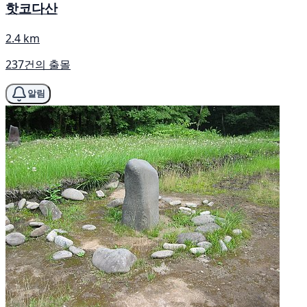
핫코다산
2.4 km
237건의 출몰
알림