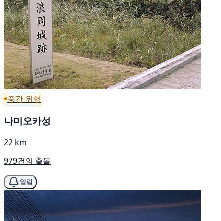
중간 위험
나미오카성
22 km
979건의 출몰
알림