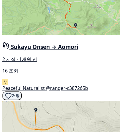
Sukayu Onsen → Aomori
2 지점 · 1개월 전
16 조회
Peaceful Naturalist
@ranger-c387265b
저장