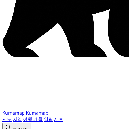
Kumamap
Kumamap
지도
지역
여행 계획
알림
제보