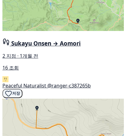
Sukayu Onsen → Aomori
2 지점 · 1개월 전
16 조회
Peaceful Naturalist
@ranger-c387265b
저장