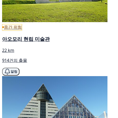
중간 위험
아오모리 현립 미술관
22 km
914건의 출몰
알림