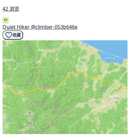
42 浏览
Quiet Hiker
@climber-053b646e
收藏