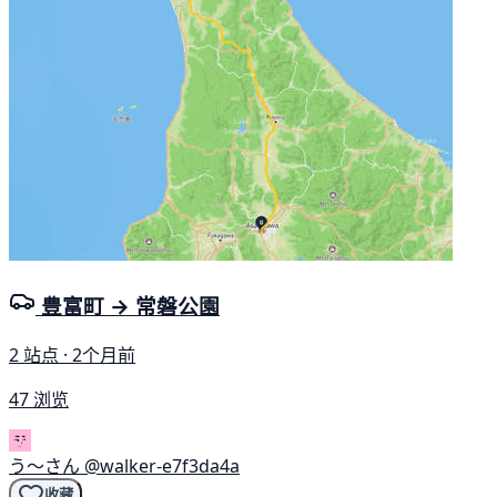
豊富町 → 常磐公園
2 站点 · 2个月前
47 浏览
う〜さん
@walker-e7f3da4a
收藏