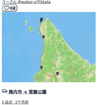
う〜さん
@walker-e7f3da4a
收藏
稚内市 → 常磐公園
5 站点 · 2个月前