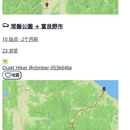
常磐公園 → 富良野市
10 站点 · 2个月前
23 浏览
Quiet Hiker
@climber-053b646e
收藏