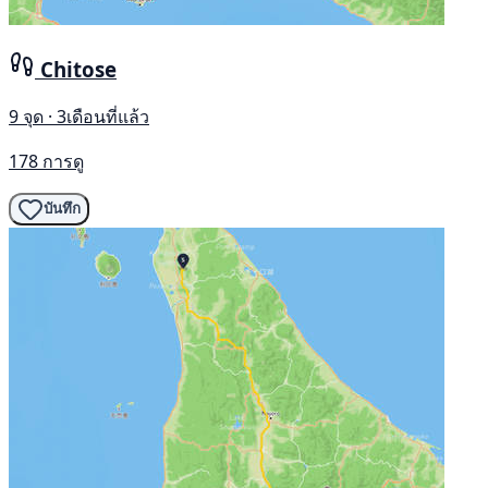
Chitose
9 จุด · 3เดือนที่แล้ว
178 การดู
บันทึก