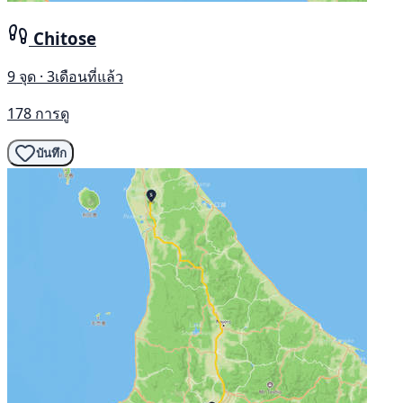
Chitose
9 จุด · 3เดือนที่แล้ว
178 การดู
บันทึก