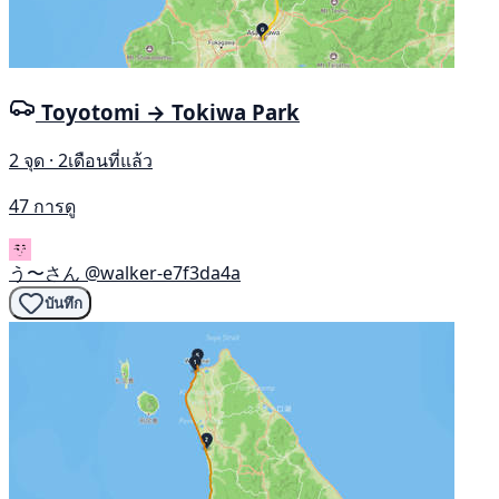
Toyotomi → Tokiwa Park
2 จุด · 2เดือนที่แล้ว
47 การดู
う〜さん
@walker-e7f3da4a
บันทึก