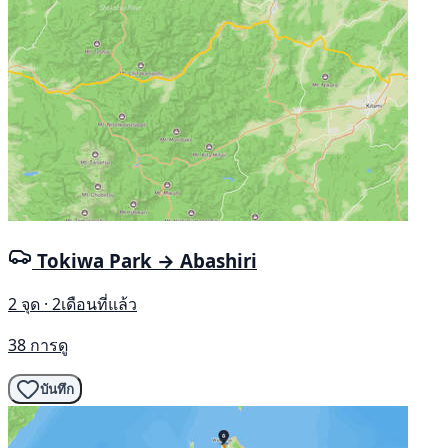
Tokiwa Park → Abashiri
2 จุด · 2เดือนที่แล้ว
38 การดู
บันทึก