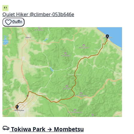
Quiet Hiker
@climber-053b646e
บันทึก
Tokiwa Park → Mombetsu