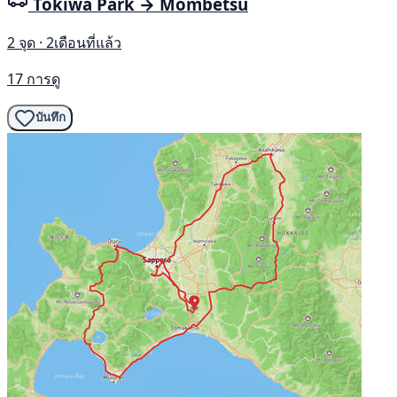
Tokiwa Park → Mombetsu
2 จุด · 2เดือนที่แล้ว
17 การดู
บันทึก