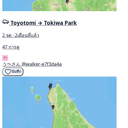
Toyotomi → Tokiwa Park
2 จุด · 2เดือนที่แล้ว
47 การดู
う〜さん
@walker-e7f3da4a
บันทึก