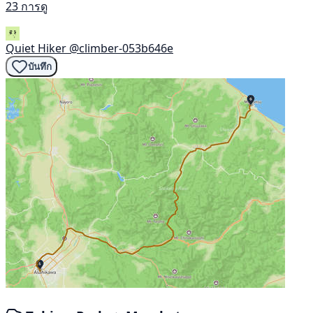
23 การดู
Quiet Hiker
@climber-053b646e
บันทึก