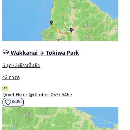
Wakkanai → Tokiwa Park
5 จุด · 2เดือนที่แล้ว
42 การดู
Quiet Hiker
@climber-053b646e
บันทึก