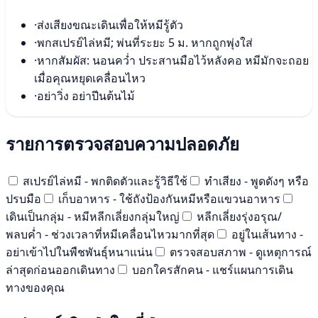
·
ส่งเสียงขณะเดินเพื่อให้หมีรู้ตัว
·
พกสเปรย์ไล่หมี; พ่นที่ระยะ 5 ม. หากถูกพุ่งใส่
·
หากสัมผัส: นอนคว่ำ ประสานมือไว้หลังคอ หมีมักจะถอย
เมื่อคุณหยุดเคลื่อนไหว
·
อย่าวิ่ง อย่าปีนต้นไม้
รายการตรวจสอบความปลอดภัย
สเปรย์ไล่หมี - พกติดตัวและรู้วิธีใช้
ทำเสียง - พูดดังๆ หรือ
ปรบมือ
เก็บอาหาร - ใช้ถังป้องกันหมีหรือแขวนอาหาร
เดินเป็นกลุ่ม - หมีหลีกเลี่ยงกลุ่มใหญ่
หลีกเลี่ยงรุ่งอรุณ/
พลบค่ำ - ช่วงเวลาที่หมีเคลื่อนไหวมากที่สุด
อยู่ในเส้นทาง -
อย่าเข้าไปในพืชพันธุ์หนาแน่น
ตรวจสอบสภาพ - ดูเหตุการณ์
ล่าสุดก่อนออกเดินทาง
บอกใครสักคน - แชร์แผนการเดิน
ทางของคุณ