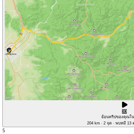
3D
ย้อนทริปของคุณใ
204 km
· 2 จุด
· พบหมี 13 ค
5