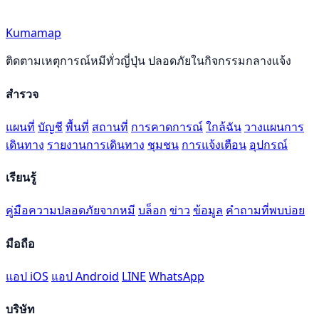
Kumamap
ติดตามเหตุการณ์หมีทั่วญี่ปุ่น ปลอดภัยในกิจกรรมกลางแจ้ง
สำรวจ
แผนที่
บัญชี
พื้นที่
สถานที่
การคาดการณ์
ใกล้ฉัน
วางแผนการ
เดินทาง
รายงานการเดินทาง
ชุมชน
การแจ้งเตือน
อุปกรณ์
เรียนรู้
คู่มือความปลอดภัยจากหมี
บล็อก
ข่าว
ข้อมูล
คำถามที่พบบ่อย
มือถือ
แอป iOS
แอป Android
LINE
WhatsApp
บริษัท