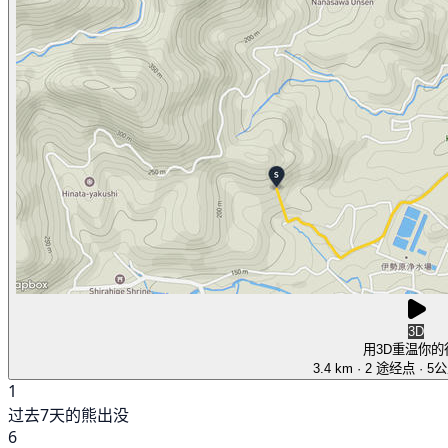
3D
用3D重温你的
3.4 km
· 2 途经点
· 5
1
过去7天的熊出没
6