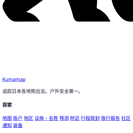
Kumamap
追踪日本各地熊出没。户外安全第一。
探索
地图
账户
地区
设施・名胜
预测
附近
行程规划
旅行报告
社区
通知
装备