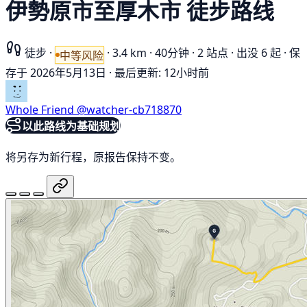
伊勢原市至厚木市 徒步路线
徒步
·
·
3.4 km
·
40分钟
·
2 站点
·
出没 6 起
·
保
中等风险
存于 2026年5月13日
·
最后更新: 12小时前
Whole Friend
@watcher-cb718870
以此路线为基础规划
将另存为新行程，原报告保持不变。