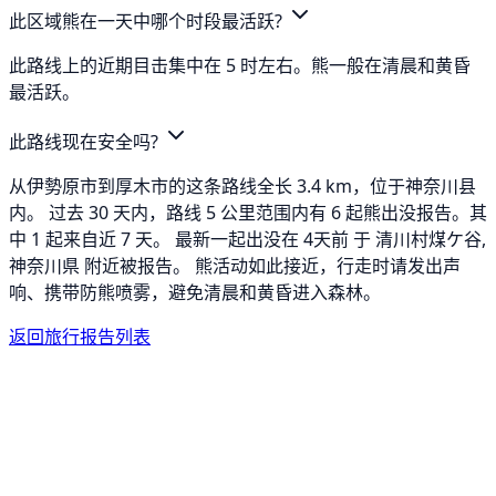
此区域熊在一天中哪个时段最活跃?
此路线上的近期目击集中在 5 时左右。熊一般在清晨和黄昏
最活跃。
此路线现在安全吗?
从伊勢原市到厚木市的这条路线全长 3.4 km，位于神奈川县
内。 过去 30 天内，路线 5 公里范围内有 6 起熊出没报告。其
中 1 起来自近 7 天。 最新一起出没在 4天前 于 清川村煤ケ谷,
神奈川県 附近被报告。 熊活动如此接近，行走时请发出声
响、携带防熊喷雾，避免清晨和黄昏进入森林。
返回旅行报告列表