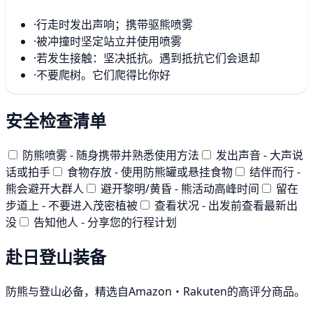
·
行走时发出声响；携带驱熊喷雾
·
被冲撞时坚定站立并使用喷雾
·
若发生接触：坚决抵抗。遇到抵抗它们会退却
·
不要爬树。它们爬得比你好
安全检查清单
防熊喷雾 - 随身携带并熟悉使用方法
发出声音 - 大声说
话或拍手
食物存放 - 使用防熊罐或悬挂食物
结伴而行 -
熊会避开大群人
避开黎明/黄昏 - 熊活动高峰时间
留在
步道上 - 不要进入茂密植被
查看状况 - 出发前查看最新出
没
告知他人 - 分享您的行程计划
赴日登山装备
防熊与登山必备，精选自Amazon・Rakuten的高评分商品。