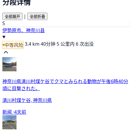
分段详情
|
全部展开
全部折叠
S
伊勢原市、神奈川县
3.4 km
40分钟
5 公里内 6 次出没
中等风险
神奈川県清川村煤ケ谷でクマとみられる動物が午後6時40分
頃に目撃された。
清川村煤ケ谷, 神奈川県
新闻 ·
4天前