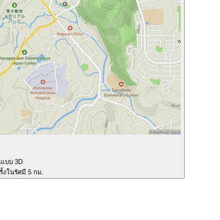
นแบบ 3D
ั้งในรัศมี 5 กม.