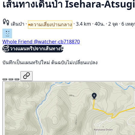
เส้นทางเดินป่า Isehara-Atsug
เดินป่า
·
·
3.4 km
·
40น.
·
2 จุด
·
6 เหตุ
ความเสี่ยงปานกลาง
Whole Friend
@watcher-cb718870
วางแผนทริปจากเส้นทางนี้
บันทึกเป็นแผนทริปใหม่ ต้นฉบับไม่เปลี่ยนแปลง