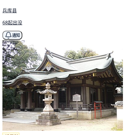
兵库县
68起出没
通知