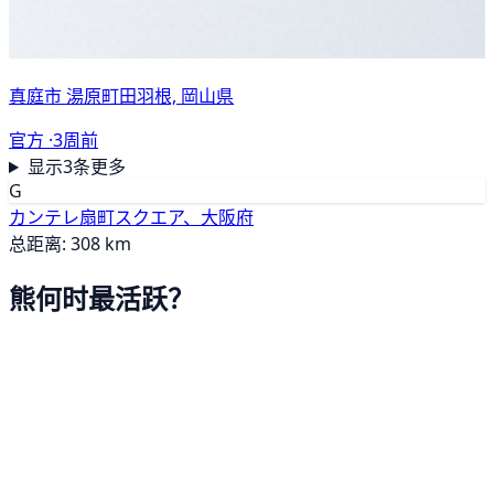
真庭市 湯原町田羽根, 岡山県
官方 ·
3周前
显示3条更多
G
カンテレ扇町スクエア、大阪府
总距离: 308 km
熊何时最活跃？