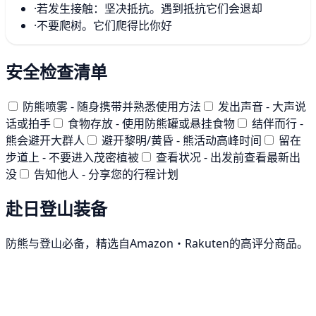
·
若发生接触：坚决抵抗。遇到抵抗它们会退却
·
不要爬树。它们爬得比你好
安全检查清单
防熊喷雾 - 随身携带并熟悉使用方法
发出声音 - 大声说
话或拍手
食物存放 - 使用防熊罐或悬挂食物
结伴而行 -
熊会避开大群人
避开黎明/黄昏 - 熊活动高峰时间
留在
步道上 - 不要进入茂密植被
查看状况 - 出发前查看最新出
没
告知他人 - 分享您的行程计划
赴日登山装备
防熊与登山必备，精选自Amazon・Rakuten的高评分商品。