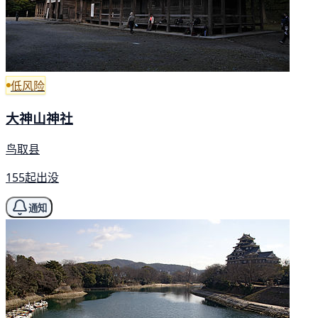
低风险
大神山神社
鸟取县
155起出没
通知