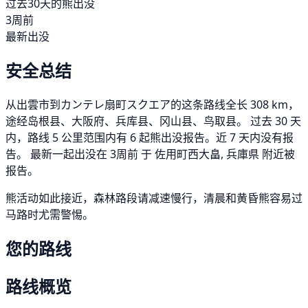
过去30天的熊出没
3周前
最新出没
安全总结
从出雲市到カンテレ扇町スクエア的这条路线全长 308 km，
途经岛根县、大阪府、兵库县、冈山县、鸟取县。 过去 30 天
内，路线 5 公里范围内有 6 起熊出没报告。近 7 天内没有报
告。 最新一起出没在 3周前 于 佐用町西大畠, 兵庫県 附近被
报告。
熊活动如此接近，森林路段请减速慢行，清晨和黄昏熊容易过
马路时尤需警惕。
您的路线
路线概览