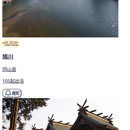
低风险
旭川
冈山县
105起出没
通知