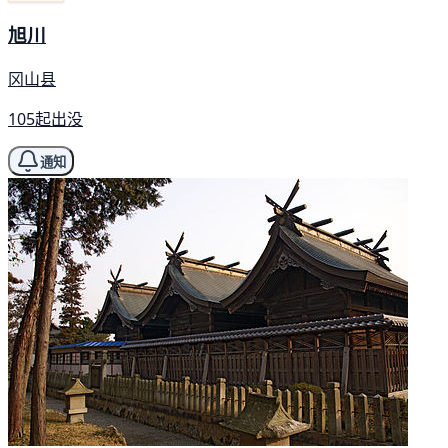
旭川
冈山县
105起出没
通知