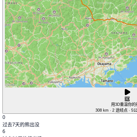
3D
用3D重温你的
308 km
· 2 途经点
· 5
0
过去7天的熊出没
6