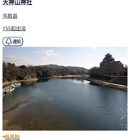
大神山神社
鸟取县
155起出没
通知
低风险