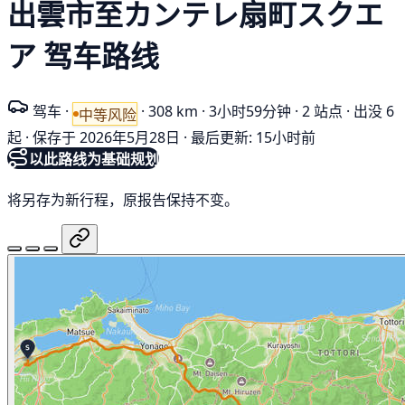
出雲市至カンテレ扇町スクエ
ア 驾车路线
驾车
·
·
308 km
·
3小时59分钟
·
2 站点
·
出没 6
中等风险
起
·
保存于 2026年5月28日
·
最后更新: 15小时前
以此路线为基础规划
将另存为新行程，原报告保持不变。