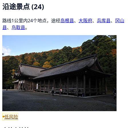
沿途景点
(24)
路线1公里内24个地点，途经
岛根县
、
大阪府
、
兵库县
、
冈山
县
、
鸟取县
。
低风险