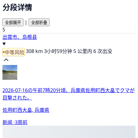
分段详情
|
全部展开
全部折叠
S
出雲市、岛根县
308 km
3小时59分钟
5 公里内 6 次出没
中等风险
2026-07-16の午前7時20分頃、兵庫県佐用町西大畠でクマが
目撃された。
佐用町西大畠, 兵庫県
新闻 ·
3周前